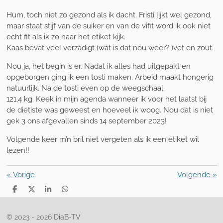
Hum, toch niet zo gezond als ik dacht. Fristi lijkt wel gezond,
maar staat stijf van de suiker en van de vifit word ik ook niet
echt fit als ik zo naar het etiket kijk.
Kaas bevat veel verzadigt (wat is dat nou weer? )vet en zout.
Nou ja, het begin is er. Nadat ik alles had uitgepakt en
opgeborgen ging ik een tosti maken. Arbeid maakt hongerig
natuurlijk. Na de tosti even op de weegschaal.
121,4 kg. Keek in mijn agenda wanneer ik voor het laatst bij
de diëtiste was geweest en hoeveel ik woog. Nou dat is niet
gek 3 ons afgevallen sinds 14 september 2023!
Volgende keer m’n bril niet vergeten als ik een etiket wil
lezen!!
«
Vorige
Volgende
»
D
D
S
D
e
e
h
e
l
e
a
l
e
l
r
e
© 2023 - 2026 DiaB-TV
n
e
n