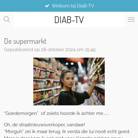
Welkom bij DiaB-TV
Ga
direct
DIAB-TV
naar
de
hoofdinhoud
De supermarkt
Gepubliceerd op 28 oktober 2024 om 15:49
“Goedemorgen” of zoiets hoorde ik achter me......
Oh, de straatnieuwsverkoper, vandaar!
“Morguh” zei ik maar terug. Ik versta die lui nooit echt goed.