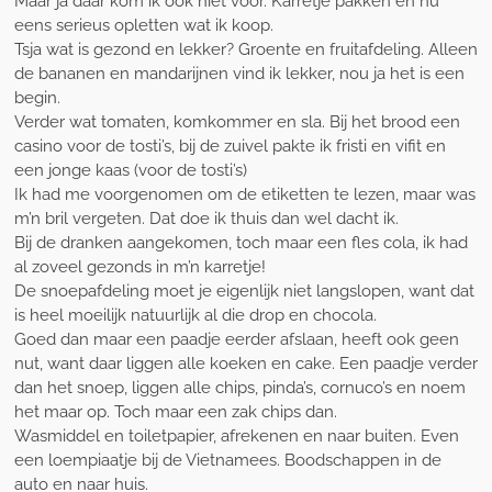
Maar ja daar kom ik ook niet voor. Karretje pakken en nu
eens serieus opletten wat ik koop.
Tsja wat is gezond en lekker? Groente en fruitafdeling. Alleen
de bananen en mandarijnen vind ik lekker, nou ja het is een
begin.
Verder wat tomaten, komkommer en sla. Bij het brood een
casino voor de tosti’s, bij de zuivel pakte ik fristi en vifit en
een jonge kaas (voor de tosti’s)
Ik had me voorgenomen om de etiketten te lezen, maar was
m’n bril vergeten. Dat doe ik thuis dan wel dacht ik.
Bij de dranken aangekomen, toch maar een fles cola, ik had
al zoveel gezonds in m’n karretje!
De snoepafdeling moet je eigenlijk niet langslopen, want dat
is heel moeilijk natuurlijk al die drop en chocola.
Goed dan maar een paadje eerder afslaan, heeft ook geen
nut, want daar liggen alle koeken en cake. Een paadje verder
dan het snoep, liggen alle chips, pinda’s, cornuco’s en noem
het maar op. Toch maar een zak chips dan.
Wasmiddel en toiletpapier, afrekenen en naar buiten. Even
een loempiaatje bij de Vietnamees. Boodschappen in de
auto en naar huis.