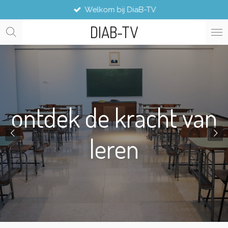
Welkom bij DiaB-TV
Ga
direct
DIAB-TV
naar
de
hoofdinhoud
ontdek de kracht van
leren