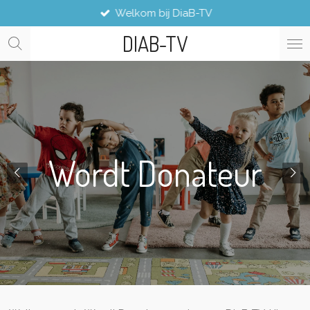
Welkom bij DiaB-TV
Ga
direct
DIAB-TV
naar
de
hoofdinhoud
Wordt Donateur