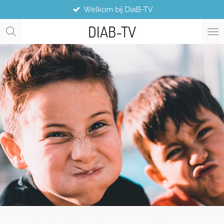
Welkom bij DiaB-TV
Ga
direct
DIAB-TV
naar
de
hoofdinhoud